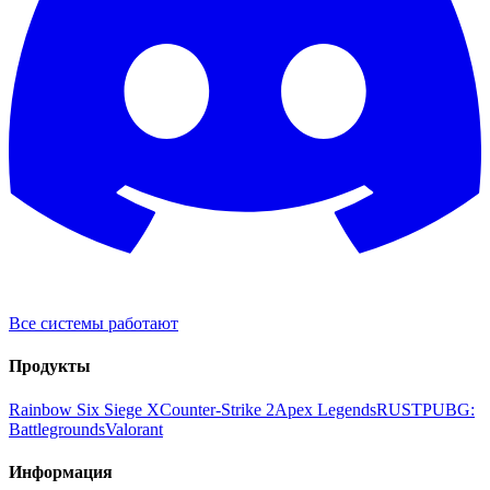
Все системы работают
Продукты
Rainbow Six Siege X
Counter-Strike 2
Apex Legends
RUST
PUBG:
Battlegrounds
Valorant
Информация