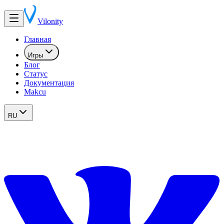
Vilonity
Главная
Игры
Блог
Статус
Документация
Makcu
RU