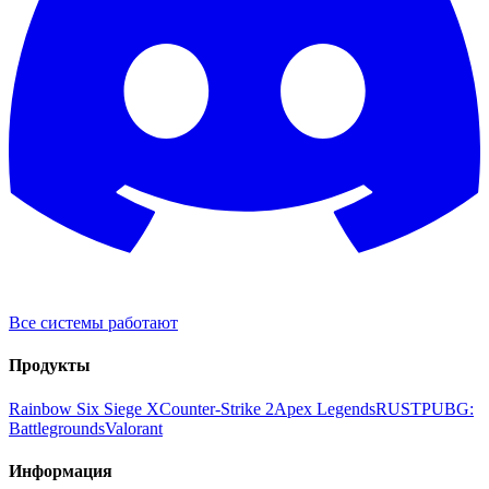
Все системы работают
Продукты
Rainbow Six Siege X
Counter-Strike 2
Apex Legends
RUST
PUBG:
Battlegrounds
Valorant
Информация