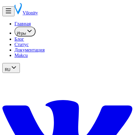
Vilonity
Главная
Игры
Блог
Статус
Документация
Makcu
RU