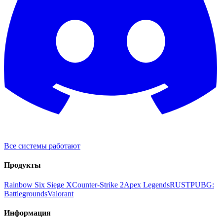
Все системы работают
Продукты
Rainbow Six Siege X
Counter-Strike 2
Apex Legends
RUST
PUBG:
Battlegrounds
Valorant
Информация