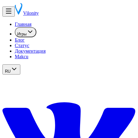
Vilonity
Главная
Игры
Блог
Статус
Документация
Makcu
RU