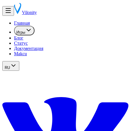
Vilonity
Главная
Игры
Блог
Статус
Документация
Makcu
RU