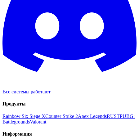
Все системы работают
Продукты
Rainbow Six Siege X
Counter-Strike 2
Apex Legends
RUST
PUBG:
Battlegrounds
Valorant
Информация