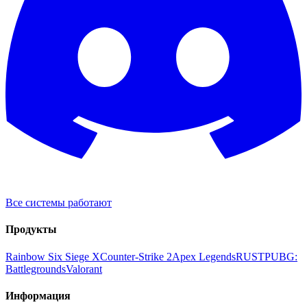
Все системы работают
Продукты
Rainbow Six Siege X
Counter-Strike 2
Apex Legends
RUST
PUBG:
Battlegrounds
Valorant
Информация