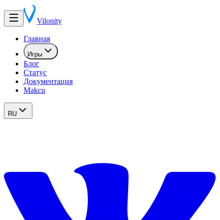
Vilonity
Главная
Игры
Блог
Статус
Документация
Makcu
RU