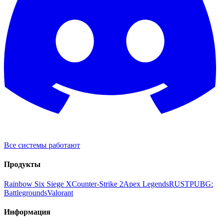
Все системы работают
Продукты
Rainbow Six Siege X
Counter-Strike 2
Apex Legends
RUST
PUBG:
Battlegrounds
Valorant
Информация