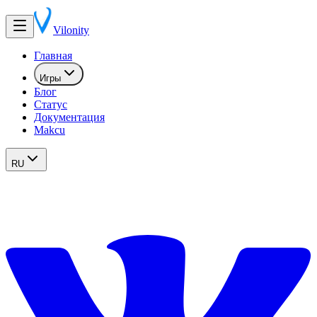
Vilonity
Главная
Игры
Блог
Статус
Документация
Makcu
RU