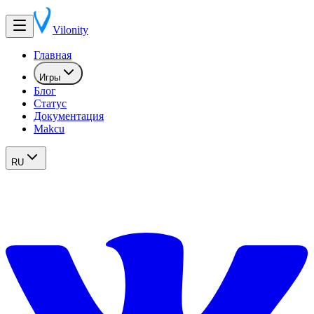
Vilonity
Главная
Игры
Блог
Статус
Документация
Makcu
RU