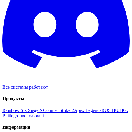
Все системы работают
Продукты
Rainbow Six Siege X
Counter-Strike 2
Apex Legends
RUST
PUBG:
Battlegrounds
Valorant
Информация